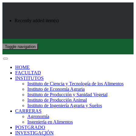
Recently added item(s)
Toggle navigation
HOME
FACULTAD
INSTITUTOS
Instituto de Ciencia y Tecnología de los Alimentos
Instituto de Economía Agraria
Instituto de Producción y Sanidad Vegetal
Instituto de Producción Animal
Instituto de Ingeniería Agraria y Suelos
CARRERAS
Agronomía
Ingeniería en Alimentos
POSTGRADO
INVESTIGACIÓN