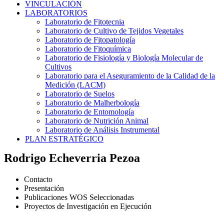
VINCULACIÓN
LABORATORIOS
Laboratorio de Fitotecnia
Laboratorio de Cultivo de Tejidos Vegetales
Laboratorio de Fitopatología
Laboratorio de Fitoquímica
Laboratorio de Fisiología y Biología Molecular de
Cultivos
Laboratorio para el Aseguramiento de la Calidad de la
Medición (LACM)
Laboratorio de Suelos
Laboratorio de Malherbología
Laboratorio de Entomología
Laboratorio de Nutrición Animal
Laboratorio de Análisis Instrumental
PLAN ESTRATÉGICO
Rodrigo Echeverria Pezoa
Contacto
Presentación
Publicaciones WOS Seleccionadas
Proyectos de Investigación en Ejecución