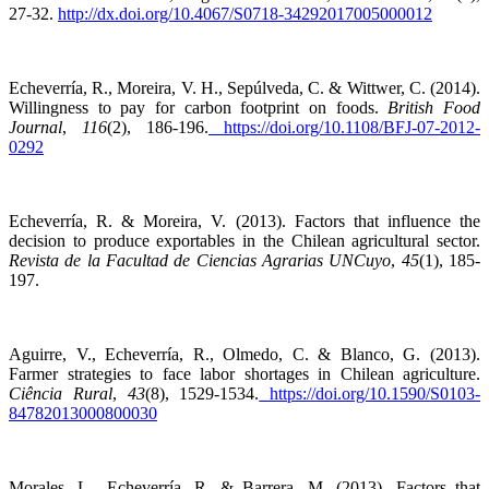
27-32.
http://dx.doi.org/10.4067/S0718-34292017005000012
Echeverría, R., Moreira, V. H., Sepúlveda, C. & Wittwer, C. (2014).
Willingness to pay for carbon footprint on foods.
British Food
Journal
,
116
(2), 186-196.
https://doi.org/10.1108/BFJ-07-2012-
0292
Echeverría, R. & Moreira, V. (2013). Factors that influence the
decision to produce exportables in the Chilean agricultural sector.
Revista de la Facultad de Ciencias Agrarias UNCuyo
,
45
(1), 185-
197.
Aguirre, V., Echeverría, R., Olmedo, C. & Blanco, G. (2013).
Farmer strategies to face labor shortages in Chilean agriculture.
Ciência Rural
,
43
(8), 1529-1534.
https://doi.org/10.1590/S0103-
84782013000800030
Morales, L., Echeverría, R. & Barrera, M. (2013). Factors that