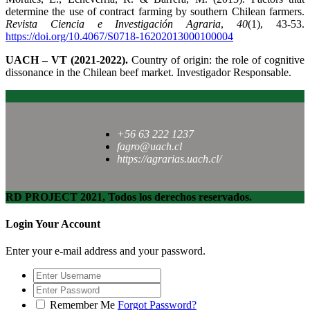
determine the use of contract farming by southern Chilean farmers.
Revista Ciencia e Investigación Agraria
,
40
(1), 43-53.
https://doi.org/10.4067/S0718-16202013000100004
UACH – VT (2021-2022).
Country of origin: the role of cognitive
dissonance in the Chilean beef market. Investigador Responsable.
+56 63 222 1237
fagro@uach.cl
https://agrarias.uach.cl/
RD PROJECT 2021, Todos los derechos reservados.
Login Your Account
Enter your e-mail address and your password.
Remember Me
Forgot Password?