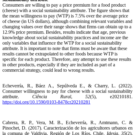
Consumers are willing to pay a price premium for a food product
(cheese) with a social sustainability attribute. The figure shows that
the mean willingness to pay (WTP) is 7.5% over the average price
of cheese (in US dollars), although combining relevant variables and
changing values over their range shows that firms can obtain up to a
12.9% price premium. Besides, results indicate that age, previous
knowledge about social sustainability practices and income are the
only variables that influence the WTP for a social sustainability
attribute. It is important to note that firms must be aware that these
results cannot be extrapolated to other foods because WTP is
specific for each product. Therefore, any attempt to use these results
in other products, especially if they are included as part of a
commercial strategy, could lead to wrong results.
Echeverría, R., Báez A., Sepúlveda E., & Charry, L. (2022).
Consumer willingness to pay for cheese with a social sustainability
attribute.
Ciência Rural
,
52
(5), e20210181.
https://doi.org/10.1590/0103-8478cr20210281
Cabrera, R. P., Vera, M. B., Echeverría, R., Amtmann, C. &
Pinochet, D. (2017). Caracterización de los agricultores urbanos en
la comuna de Valdivia, Región de Los Ríos, Chile.
Idesia
,
35
(2),